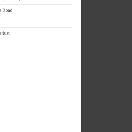
e Road
e
rlust