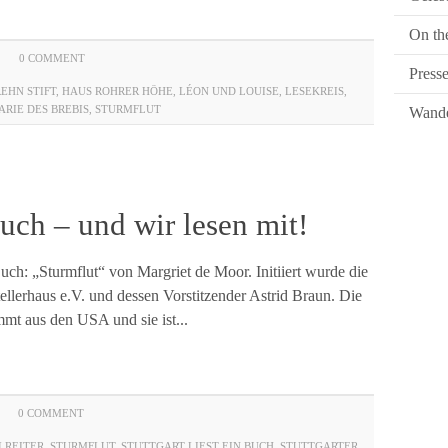
On th
0 COMMENT
Press
EHN STIFT
,
HAUS ROHRER HÖHE
,
LÉON UND LOUISE
,
LESEKREIS
,
ARIE DES BREBIS
,
STURMFLUT
Wande
 Buch – und wir lesen mit!
Buch: „Sturmflut“ von Margriet de Moor. Initiiert wurde die
tellerhaus e.V. und dessen Vorstitzender Astrid Braun. Die
mmt aus den USA und sie ist...
0 COMMENT
LREITER
,
STURMFLUT
,
STUTTGART LIEST EIN BUCH
,
STUTTGARTER