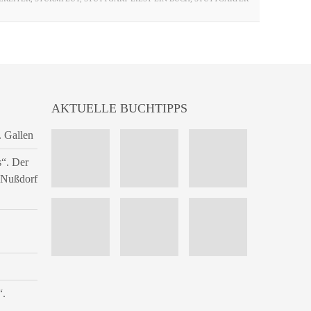
AKTUELLE BUCHTIPPS
. Gallen
s“. Der
n Nußdorf
“.