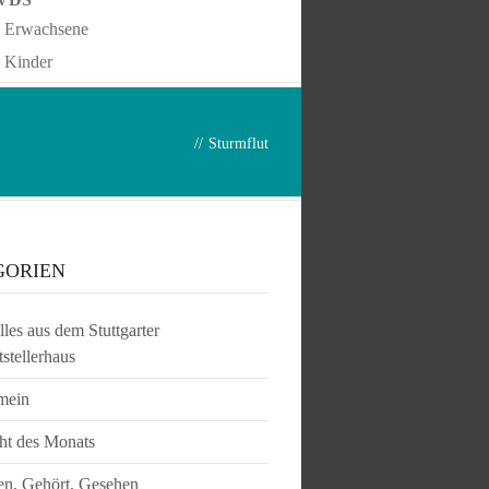
Erwachsene
Kinder
//
Sturmflut
GORIEN
les aus dem Stuttgarter
tstellerhaus
mein
ht des Monats
en, Gehört, Gesehen