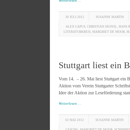
Weiterlesen …
30 JULI 2012
SUSANNE MARTIN
ALEX CAPUS
,
CHRISTIAN SIGNOL
,
HANS R
LITERATURKREIS
,
MARGRIET DE MOOR
,
M
Stuttgart liest ein
Vom 14. – 26. Mai liest Stuttgart ein 
Aktion vom Verein Stuttgarter Schrifts
Idee der Aktion zur Leseförderung sta
Weiterlesen …
02 MAI 2012
SUSANNE MARTIN
LESUNG
,
MARGRIET DE MOOR
,
SCHIMME