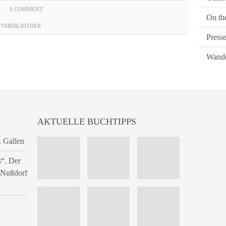
0 COMMENT
On th
FTSBIBLIOTHEK
Press
Wande
AKTUELLE BUCHTIPPS
. Gallen
s“. Der
n Nußdorf