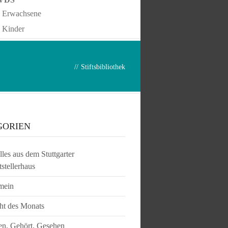
Erwachsene
Kinder
//
Stiftsbibliothek
GORIEN
les aus dem Stuttgarter
tstellerhaus
mein
ht des Monats
en, Gehört, Gesehen