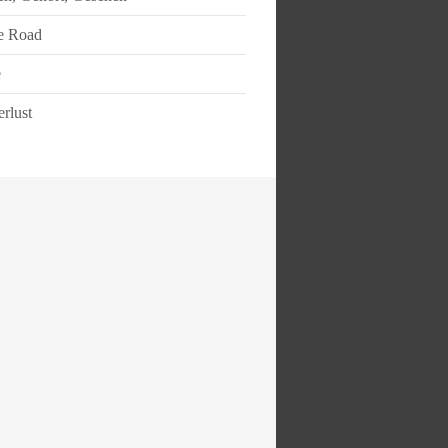
e Road
e
rlust