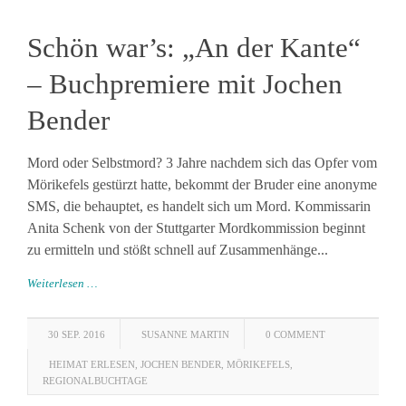
Schön war’s: „An der Kante“
– Buchpremiere mit Jochen
Bender
Mord oder Selbstmord? 3 Jahre nachdem sich das Opfer vom
Mörikefels gestürzt hatte, bekommt der Bruder eine anonyme
SMS, die behauptet, es handelt sich um Mord. Kommissarin
Anita Schenk von der Stuttgarter Mordkommission beginnt
zu ermitteln und stößt schnell auf Zusammenhänge...
Weiterlesen …
30 SEP. 2016
SUSANNE MARTIN
0 COMMENT
HEIMAT ERLESEN
,
JOCHEN BENDER
,
MÖRIKEFELS
,
REGIONALBUCHTAGE