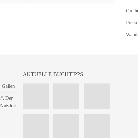
On th
Press
Wande
AKTUELLE BUCHTIPPS
. Gallen
s“. Der
n Nußdorf