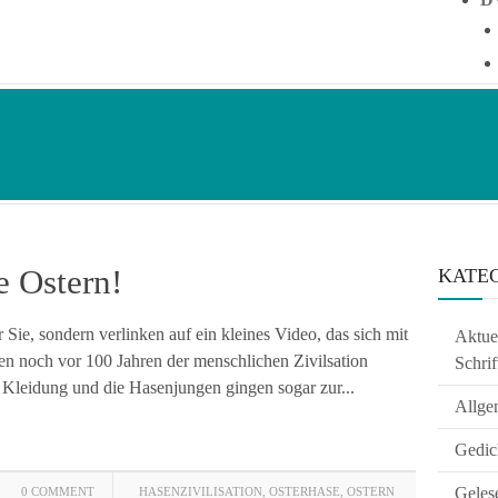
e Ostern!
KATE
 Sie, sondern verlinken auf ein kleines Video, das sich mit
Aktuel
sen noch vor 100 Jahren der menschlichen Zivilsation
Schrif
 Kleidung und die Hasenjungen gingen sogar zur...
Allge
Gedic
Geles
0 COMMENT
HASENZIVILISATION
,
OSTERHASE
,
OSTERN