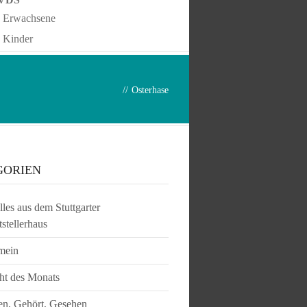
Erwachsene
Kinder
//
Osterhase
GORIEN
les aus dem Stuttgarter
tstellerhaus
mein
ht des Monats
en, Gehört, Gesehen