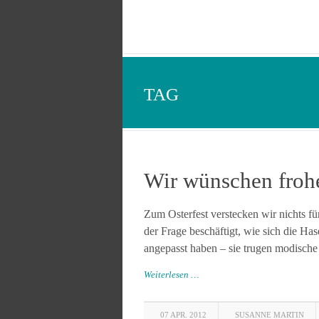
TAG
Wir wünschen froh
Zum Osterfest verstecken wir nichts für
der Frage beschäftigt, wie sich die Ha
angepasst haben – sie trugen modische
Weiterlesen …
07 APR. 2012
SUSANNE MARTIN