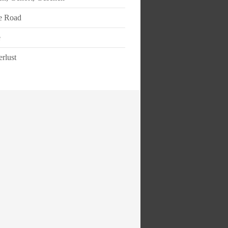
e Road
e
rlust