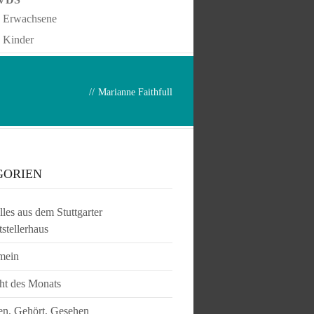
Erwachsene
Kinder
//
Marianne Faithfull
GORIEN
les aus dem Stuttgarter
tstellerhaus
mein
ht des Monats
en, Gehört, Gesehen