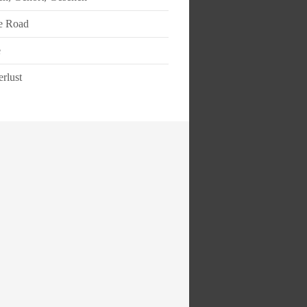
e Road
e
rlust