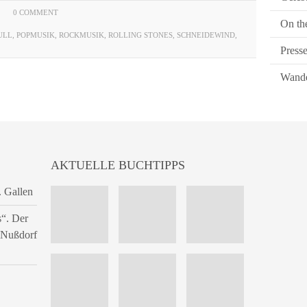
0 COMMENT
On th
ULL
,
POPMUSIK
,
ROCKMUSIK
,
ROLLING STONES
,
SCHNEIDEWIND
,
Press
Wande
AKTUELLE BUCHTIPPS
. Gallen
s“. Der
n Nußdorf