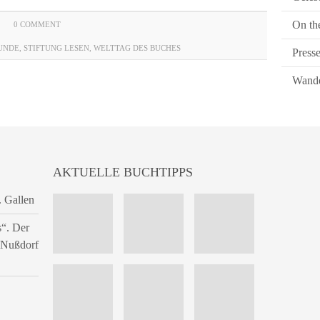
On th
0 COMMENT
UNDE
,
STIFTUNG LESEN
,
WELTTAG DES BUCHES
Press
Wande
AKTUELLE BUCHTIPPS
. Gallen
s“. Der
n Nußdorf