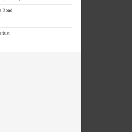
e Road
e
rlust