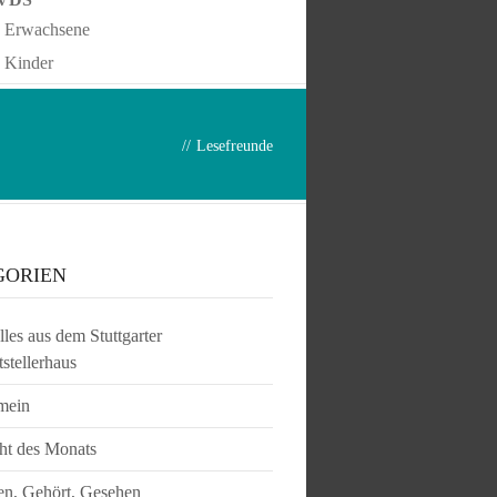
Erwachsene
Kinder
//
Lesefreunde
GORIEN
les aus dem Stuttgarter
tstellerhaus
mein
ht des Monats
en, Gehört, Gesehen