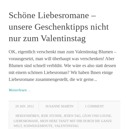
Schöne Liebesromane –
unsere Geschenktipps nicht
nur zum Valentinstag
OK, eigentlich verschenkt man zum Valentinstag Blumen –
vorausgesetzt, man will überhaupt was verschenken! Aber
Blumen sind schnell verblüht. Wie wäre es also statt dessen
mit einem schönen Liebesroman? Wir haben Ihnen einige
Liebesromane zusammengestellt, die wir gerne...
Weiterlesen …
28 JAN. 2012
SUSANNE MARTIN
1 COMMENT
HERZENHÖREN
,
JEDE STUNDE
,
JEDEN TAG
,
LÉON UND LOUISE
,
LIEBESROMANE
,
MEIN HERZ TANZT MIT DIR DURCH DIE GANZE
WELT
,
SCHWEIGEMINUTE
,
VALENTINSTAG