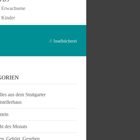
Erwachsene
Kinder
//
Inselbücherei
GORIEN
les aus dem Stuttgarter
tstellerhaus
mein
ht des Monats
en, Gehört, Gesehen