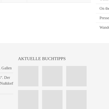
On th
Press
Wande
AKTUELLE BUCHTIPPS
. Gallen
s“. Der
n Nußdorf