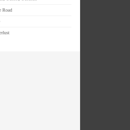
e Road
e
rlust