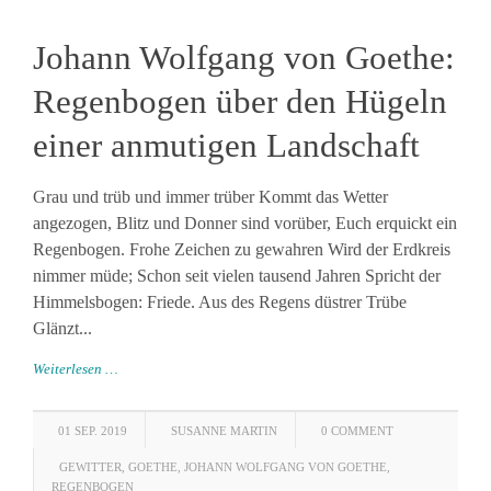
Johann Wolfgang von Goethe:
Regenbogen über den Hügeln
einer anmutigen Landschaft
Grau und trüb und immer trüber Kommt das Wetter
angezogen, Blitz und Donner sind vorüber, Euch erquickt ein
Regenbogen. Frohe Zeichen zu gewahren Wird der Erdkreis
nimmer müde; Schon seit vielen tausend Jahren Spricht der
Himmelsbogen: Friede. Aus des Regens düstrer Trübe
Glänzt...
Weiterlesen …
01 SEP. 2019
SUSANNE MARTIN
0 COMMENT
GEWITTER
,
GOETHE
,
JOHANN WOLFGANG VON GOETHE
,
REGENBOGEN