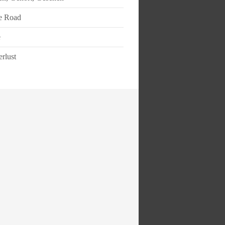
e Road
e
rlust