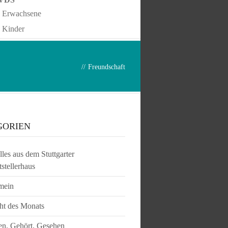
Erwachsene
Kinder
//
Freundschaft
GORIEN
les aus dem Stuttgarter
tstellerhaus
mein
ht des Monats
en, Gehört, Gesehen