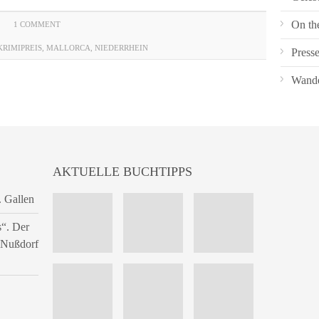
On th
1 COMMENT
KRIMIPREIS
,
MALLORCA
,
NIEDERRHEIN
Press
Wande
AKTUELLE BUCHTIPPS
. Gallen
s“. Der
n Nußdorf