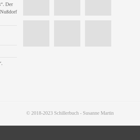
s“. Der
n Nußdorf
“.
© 2018-2023 Schillerbuch - Susanne Martin