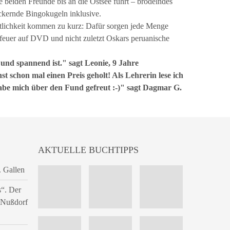
 beiden Freunde bis an die Ostsee führt – brodelndes
ckernde Bingokugeln inklusive.
lichkeit kommen zu kurz: Dafür sorgen jede Menge
euer auf DVD und nicht zuletzt Oskars peruanische
ig und spannend ist." sagt Leonie, 9 Jahre
 schon mal einen Preis geholt! Als Lehrerin lese ich
be mich über den Fund gefreut :-)" sagt Dagmar G.
AKTUELLE BUCHTIPPS
. Gallen
s“. Der
n Nußdorf