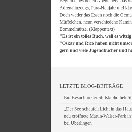
Beginn eines neuen Abenteuers, das die
Adrenalinzeugs, Para-Neujahr und kla
Doch weder das Essen noch die Gemüt
Müffelchen, neun verschiedene Kaminf
Bommelmütze. (Klappentext)
"Es ist ein tolles Buch, weil es witz
"Oskar und Rico haben nicht umsonst
gern und viele Jugendbücher und ha
LETZTE BLOG-BEITRÄGE
Ein Besuch in der Stiftsbibliothek St
„Der See schaufelt Licht in das Hau
neu eröffnete Martin-Walser-Park i
bei Überlingen