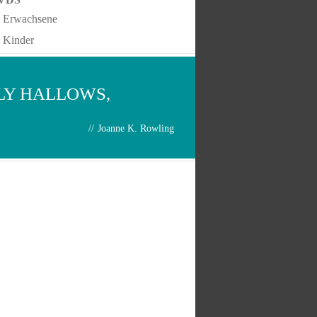
Erwachsene
Kinder
LY HALLOWS,
//
Joanne K. Rowling