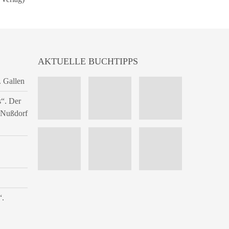
AKTUELLE BUCHTIPPS
. Gallen
s“. Der
n Nußdorf
“.