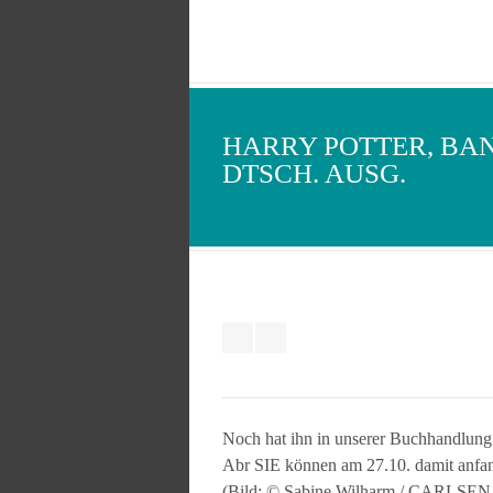
HARRY POTTER, BAN
DTSCH. AUSG.
Noch hat ihn in unserer Buchhandlung
Abr SIE können am 27.10. damit anfang
(Bild: © Sabine Wilharm / CARLSEN 