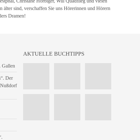
tphal, Christane Hörbiger, Will Quadflieg und vielen
älter sind, verschaffen Sie uns Hörerinnen und Hörern
llers Dramen!
AKTUELLE BUCHTIPPS
. Gallen
s“. Der
n Nußdorf
“.