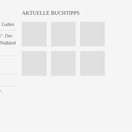
AKTUELLE BUCHTIPPS
. Gallen
s“. Der
n Nußdorf
“.