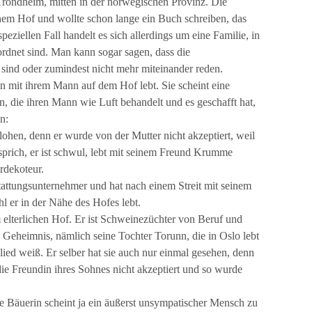
Trondheim, mitten in der norwegischen Provinz. Die
nem Hof und wollte schon lange ein Buch schreiben, das
peziellen Fall handelt es sich allerdings um eine Familie, in
eordnet sind. Man kann sogar sagen, dass die
t sind oder zumindest nicht mehr miteinander reden.
n mit ihrem Mann auf dem Hof lebt. Sie scheint eine
in, die ihren Mann wie Luft behandelt und es geschafft hat,
n:
ohen, denn er wurde von der Mutter nicht akzeptiert, weil
sprich, er ist schwul, lebt mit seinem Freund Krumme
rdekoteur.
stattungsunternehmer und hat nach einem Streit mit seinem
 er in der Nähe des Hofes lebt.
m elterlichen Hof. Er ist Schweinezüchter von Beruf und
ein Geheimnis, nämlich seine Tochter Torunn, die in Oslo lebt
ied weiß. Er selber hat sie auch nur einmal gesehen, denn
ie Freundin ihres Sohnes nicht akzeptiert und so wurde
lte Bäuerin scheint ja ein äußerst unsympatischer Mensch zu