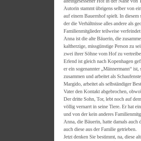
alteingesessener Hof in der Nähe von 
Autorin stammt übrigens selber von ei
auf einem Bauernhof spielt. In diesem s
der die Verhältnisse alles andere als g
Familienmitglieder teilweise verfeinde
Anna ist die alte Bäuerin, die zusamme
kaltherzige, missgünstige Person zu se
zwei ihrer Söhne vom Hof zu vertreibe
Erlend ist gleich nach Kopenhagen gefl
er ein sogenannter „Männermann“ ist, 
zusammen und arbeitet als Schaufenste
Margido, arbeitet als selbständiger Be
Vater den Kontakt abgebrochen, obwohl
Der dritte Sohn, Tor, lebt noch auf de
völlig vernarrt in seine Tiere. Er hat 
und von der kein anderes Familienmitgl
Anna, die Bäuerin, hatte damals auch d
auch diese aus der Familie getrieben.
Jetzt denken Sie bestimmt, na, diese a