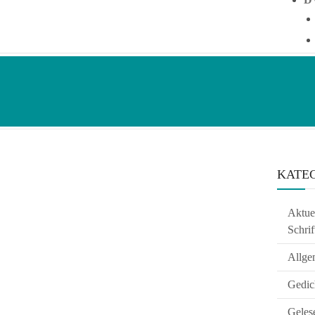
KATE
Aktuel
Schrif
Allge
Gedic
Geles