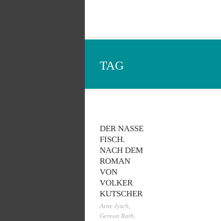
TAG
DER NASSE
FISCH.
NACH DEM
ROMAN
VON
VOLKER
KUTSCHER
Arne Jysch
,
Gereon Rath
,