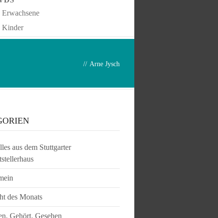
Erwachsene
Kinder
//
Arne Jysch
GORIEN
les aus dem Stuttgarter
tstellerhaus
mein
ht des Monats
en, Gehört, Gesehen