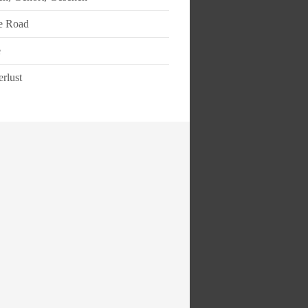
e Road
e
rlust