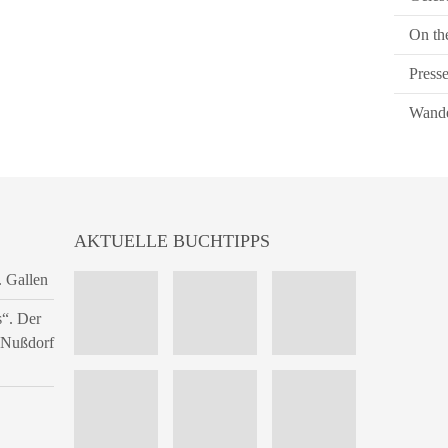
On th
Press
Wande
AKTUELLE BUCHTIPPS
. Gallen
s“. Der
n Nußdorf