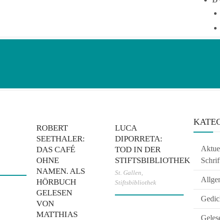
KATE
ROBERT
LUCA
SEETHALER:
DIPORRETA:
Aktuel
DAS CAFÉ
TOD IN DER
OHNE
STIFTSBIBLIOTHEK
Schrif
NAMEN. ALS
St. Gallen
,
Allge
HÖRBUCH
Stiftsbibliothek
GELESEN
Gedic
VON
MATTHIAS
Geles