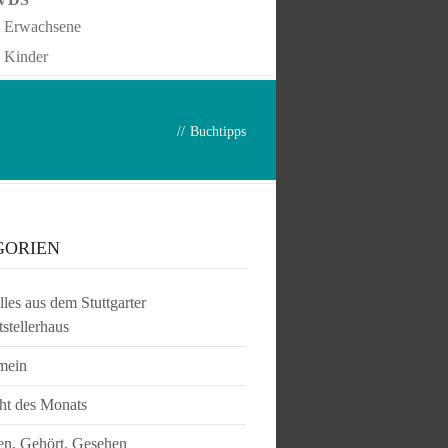
Erwachsene
Kinder
//
Buchtipps
GORIEN
les aus dem Stuttgarter
tstellerhaus
mein
ht des Monats
en, Gehört, Gesehen