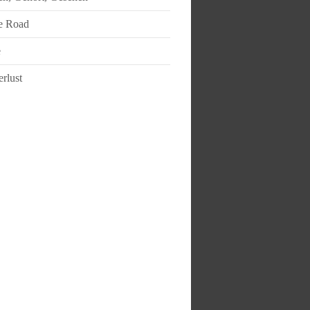
e Road
e
rlust