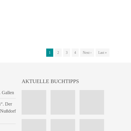
1
2
3
4
Next ›
Last »
AKTUELLE BUCHTIPPS
. Gallen
s“. Der
n Nußdorf