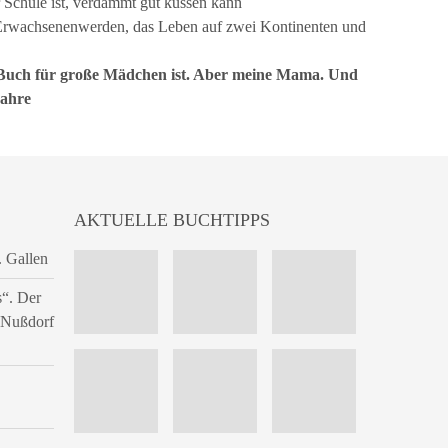
r Schule ist, verdammt gut küssen kann
 Erwachsenenwerden, das Leben auf zwei Kontinenten und
in Buch für große Mädchen ist. Aber meine Mama. Und
Jahre
AKTUELLE BUCHTIPPS
. Gallen
s“. Der
n Nußdorf