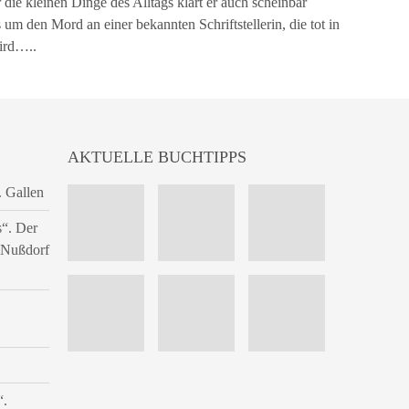
ie kleinen Dinge des Alltags klärt er auch scheinbar
 um den Mord an einer bekannten Schriftstellerin, die tot in
ird…..
AKTUELLE BUCHTIPPS
. Gallen
s“. Der
n Nußdorf
“.