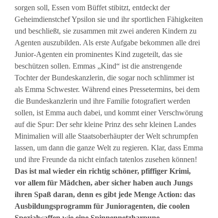
sorgen soll, Essen vom Büffet stibitzt, entdeckt der
Geheimdienstchef Ypsilon sie und ihr sportlichen Fähigkeiten
und beschließt, sie zusammen mit zwei anderen Kindern zu
Agenten auszubilden. Als erste Aufgabe bekommen alle drei
Junior-Agenten ein prominentes Kind zugeteilt, das sie
beschützen sollen. Emmas „Kind“ ist die anstrengende
Tochter der Bundeskanzlerin, die sogar noch schlimmer ist
als Emma Schwester. Während eines Pressetermins, bei dem
die Bundeskanzlerin und ihre Familie fotografiert werden
sollen, ist Emma auch dabei, und kommt einer Verschwörung
auf die Spur: Der sehr kleine Prinz des sehr kleinen Landes
Minimalien will alle Staatsoberhäupter der Welt schrumpfen
lassen, um dann die ganze Welt zu regieren. Klar, dass Emma
und ihre Freunde da nicht einfach tatenlos zusehen können!
Das ist mal wieder ein richtig schöner, pfiffiger Krimi,
vor allem für Mädchen, aber sicher haben auch Jungs
ihren Spaß daran, denn es gibt jede Menge Action: das
Ausbildungsprogramm für Junioragenten, die coolen
Spezialwaffen wie eine Spinnennetzharpune,