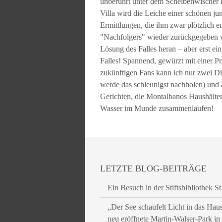
unberührt unter dem Scheibenwischer k
Villa wird die Leiche einer schönen j
Ermittlungen, die ihm zwar plötzlich 
"Nachfolgers" wieder zurückgegeben w
Lösung des Falles heran – aber erst ei
Falles! Spannend, gewürzt mit einer Pr
zukünftigen Fans kann ich nur zwei Di
werde das schleunigst nachholen) und 
Gerichten, die Montalbanos Haushälteri
Wasser im Munde zusammenlaufen!
LETZTE BLOG-BEITRÄGE
Ein Besuch in der Stiftsbibliothek St
„Der See schaufelt Licht in das Hau
neu eröffnete Martin-Walser-Park i