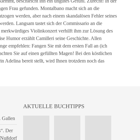
lemmt, beschleicht ihn ein ungutes Gefühl. Zurecht! In der
ungen Frau gefunden. Montalbano macht sich an die
entzogen werden, aber nach einem skandalösen Fehler seines
erden. Langsam tastet sich der Commissario an die
n merkwürdiges Violinkonzert verhilft ihm zur Lösung des
ise Humor erzählt Camilleri seine Geschichte. Allen
nge empfehlen: Fangen Sie mit dem ersten Fall an (ich
achten Sie auf einen gefüllten Magen! Bei den köstlichen
n Adelina bereit stellt, wird Ihnen trotzdem noch das
AKTUELLE BUCHTIPPS
. Gallen
s“. Der
n Nußdorf